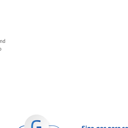
and
o