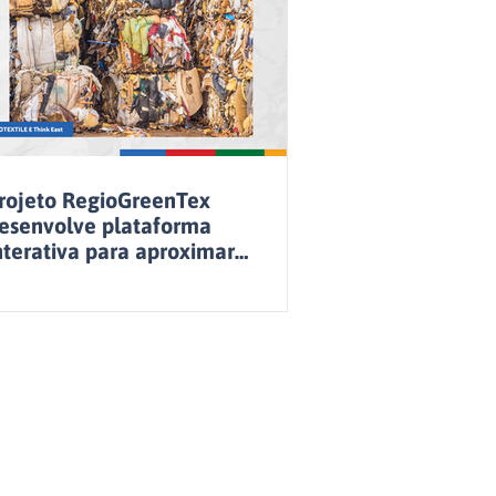
rojeto RegioGreenTex
esenvolve plataforma
nterativa para aproximar
arceiros.