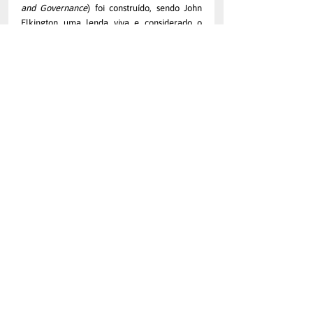
and Governance
) foi construído, sendo John 
Elkington uma lenda viva e considerado o 
“Pai” da sustentabilidade empresarial.
Conceitos Básicos
Ver tudo
Posts recentes